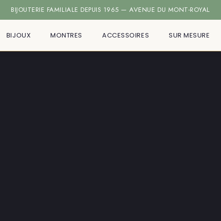
ÉTAILLANT AUTORISÉ TISSOT · CASIO · CITIZEN · VICTORINOX · BERI
BIJOUTERIE FAMILIALE DEPUIS 1965 — AVENUE DU MONT-ROYAL
BIJOUX
MONTRES
ACCESSOIRES
SUR MESURE